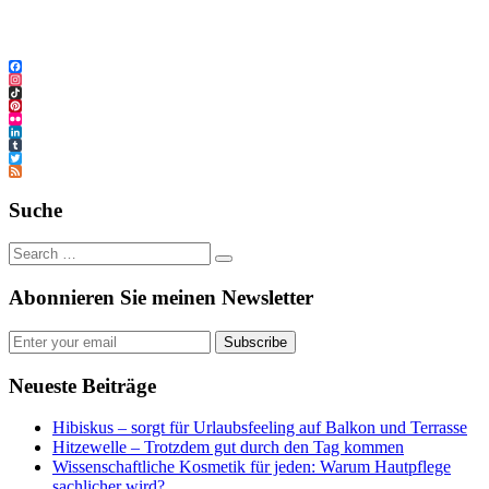
Facebook
Instagram
TikTok
Pinterest
Flickr
LinkedIn
Tumblr
Twitter
Feed
Suche
Abonnieren Sie meinen Newsletter
Subscribe
Neueste Beiträge
Hibiskus – sorgt für Urlaubsfeeling auf Balkon und Terrasse
Hitzewelle – Trotzdem gut durch den Tag kommen
Wissenschaftliche Kosmetik für jeden: Warum Hautpflege
sachlicher wird?