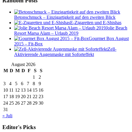
Random Posts
Betonschmuck – Einzigartigkeit auf den zweiten Blick
E-Zigaretten und E-Shishas
Jolie Beach
Resort Marsa Alam – Urlaub 2019
Gourmet Box August
2015 – Fit-Box
Zell-
Aktivierende Augenmaske mit Soforteffekt
August 2026
M
D
M
D
F
S
S
1
2
3
4
5
6
7
8
9
10
11
12
13
14
15
16
17
18
19
20
21
22
23
24
25
26
27
28
29
30
31
« Juli
Editor's Picks