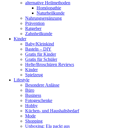
alternative Heilmethoden
Homöopathie
Naturheilkunde
Nahrungsergänzung
Prävention
Ratgeber
Zahnheilkunde
Kinder
Baby/Kleinkind
Basteln – DIY
Gratis für Kinder
Gratis für Schüler
Hefte/Broschüren Reviews
Kinder
Spielzeug
Lifestyle
Besondere Anlässe
Büro
Business
Fotogeschenke
Hobby
Küchen- und Haushaltsbedarf
Mode
Shopping
Unboxing: Ela packt aus