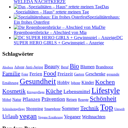
WELEDA NACHTKERZE
Das
„Spezialitäten – Haus“ rettete meinen Tag
Spezialitätenhaus:
Ein frohes Osterfest
Die
Regenbogenbrücke – Abschied von Mia
DC
SUPER HERO GIRLS + Gewinnspiel – Anzeige
Schlagwörter
Bio
Beauty
Blumen
Anti-Aging
Brandnooz
Advent
Beruf
Abobox
Food
Familie
Ferien
Freizeit
Geschenke
Garten
gesunde
Feier
Gesundheit
Kochen
Hobby
Kinder
Ernährung
Iphone
Lifestyle
Kosmetik
Küche
Lebensmittel
Körperpflege
Schönheit
Prävention
Pflanzen
Natur
Reisen
Rezepte
Möbel
Top
Technik
Sommer
Shopping
Schönheitspflege
Smartphone
Umwelt
vegan
Urlaub
Veganer
Weihnachten
Vegane Ernährung