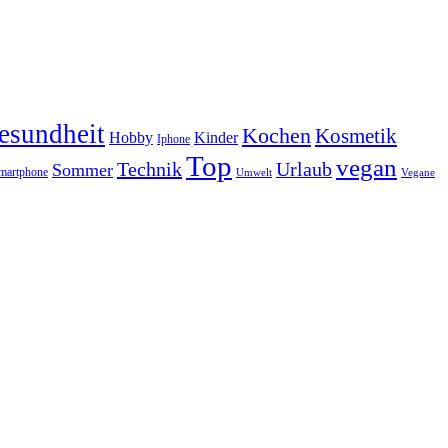
esundheit
Kochen
Kosmetik
Hobby
Kinder
Iphone
Top
vegan
Technik
Urlaub
Sommer
martphone
Vegane
Umwelt