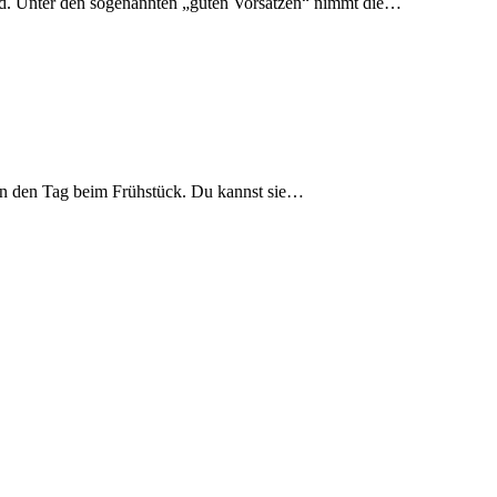
wird. Unter den sogenannten „guten Vorsätzen“ nimmt die…
t in den Tag beim Frühstück. Du kannst sie…