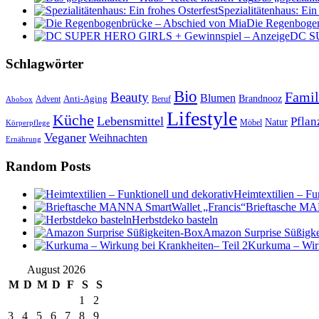
Spezialitätenhaus: Ein
Die Regenbogen
DC SU
Schlagwörter
Bio
Famil
Beauty
Blumen
Anti-Aging
Brandnooz
Advent
Beruf
Abobox
Lifestyle
Küche
Lebensmittel
Pflan
Natur
Möbel
Körperpflege
Veganer
Weihnachten
Ernährung
Random Posts
Heimtextilien – Fu
Brieftasche MA
Herbstdeko basteln
Amazon Surprise Süßigk
Kurkuma – Wirk
August 2026
M
D
M
D
F
S
S
1
2
3
4
5
6
7
8
9